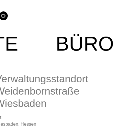
TE
BÜRO
Verwaltungsstandort
Weidenbornstraße
Wiesbaden
t
iesbaden, Hessen