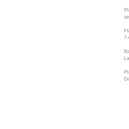
P
se
Fl
7.
Ba
La
Pl
Di