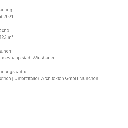
lanung
it 2021
äche
422 m²
uherr
ndeshauptstadt Wiesbaden
anungspartner
etrich | Untertrifaller Architekten GmbH München